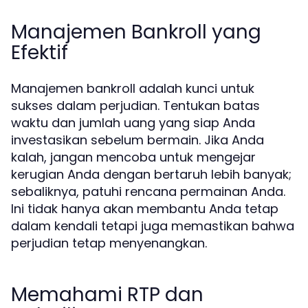
Manajemen Bankroll yang
Efektif
Manajemen bankroll adalah kunci untuk
sukses dalam perjudian. Tentukan batas
waktu dan jumlah uang yang siap Anda
investasikan sebelum bermain. Jika Anda
kalah, jangan mencoba untuk mengejar
kerugian Anda dengan bertaruh lebih banyak;
sebaliknya, patuhi rencana permainan Anda.
Ini tidak hanya akan membantu Anda tetap
dalam kendali tetapi juga memastikan bahwa
perjudian tetap menyenangkan.
Memahami RTP dan