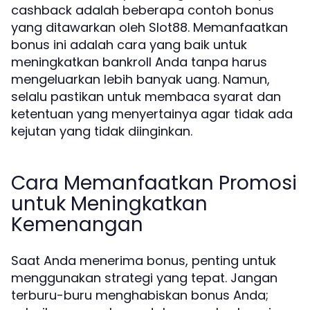
cashback adalah beberapa contoh bonus
yang ditawarkan oleh Slot88. Memanfaatkan
bonus ini adalah cara yang baik untuk
meningkatkan bankroll Anda tanpa harus
mengeluarkan lebih banyak uang. Namun,
selalu pastikan untuk membaca syarat dan
ketentuan yang menyertainya agar tidak ada
kejutan yang tidak diinginkan.
Cara Memanfaatkan Promosi
untuk Meningkatkan
Kemenangan
Saat Anda menerima bonus, penting untuk
menggunakan strategi yang tepat. Jangan
terburu-buru menghabiskan bonus Anda;