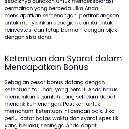
sebaiknya gunakan untuk mengeksplorasi
permainan yang berbeda. Jika Anda
mendapatkan kemenangan, pertimbangkan
untuk menyisihkan sebagian dari itu untuk
reinvestasi dan tetap bermain dengan bijak
dengan sisa dana.
Ketentuan dan Syarat dalam
Mendapatkan Bonus
Sebagian besar bonus datang dengan
ketentuan taruhan, yang berarti Anda harus
memainkan sejumlah uang sebelum dapat
menarik kemenangan. Pastikan untuk
memahami ketentuan ini dengan baik. Jika
perlu, catat batas waktu dan syarat spesifik
yang berlaku, sehingga Anda dapat