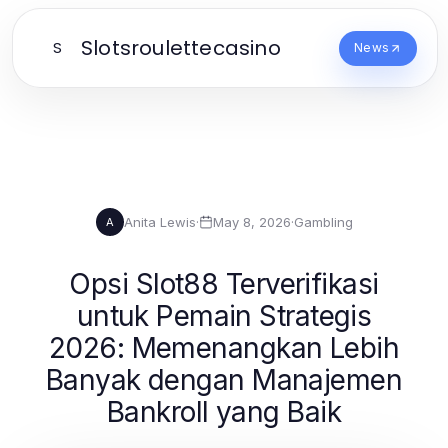
Slotsroulettecasino
S
News
Anita Lewis
·
May 8, 2026
·
Gambling
A
Opsi Slot88 Terverifikasi
untuk Pemain Strategis
2026: Memenangkan Lebih
Banyak dengan Manajemen
Bankroll yang Baik