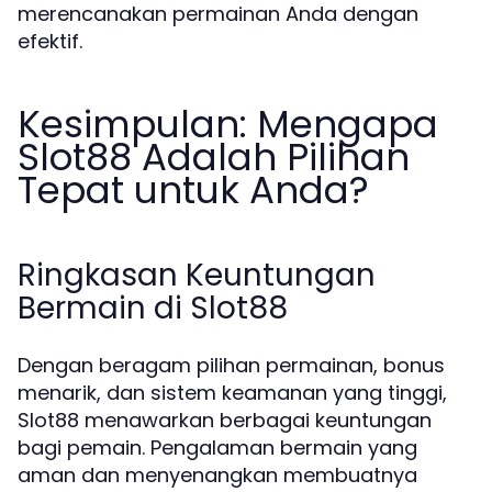
merencanakan permainan Anda dengan
efektif.
Kesimpulan: Mengapa
Slot88 Adalah Pilihan
Tepat untuk Anda?
Ringkasan Keuntungan
Bermain di Slot88
Dengan beragam pilihan permainan, bonus
menarik, dan sistem keamanan yang tinggi,
Slot88 menawarkan berbagai keuntungan
bagi pemain. Pengalaman bermain yang
aman dan menyenangkan membuatnya