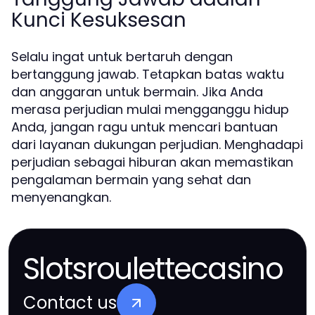
Kunci Kesuksesan
Selalu ingat untuk bertaruh dengan
bertanggung jawab. Tetapkan batas waktu
dan anggaran untuk bermain. Jika Anda
merasa perjudian mulai mengganggu hidup
Anda, jangan ragu untuk mencari bantuan
dari layanan dukungan perjudian. Menghadapi
perjudian sebagai hiburan akan memastikan
pengalaman bermain yang sehat dan
menyenangkan.
Slotsroulettecasino
Contact us