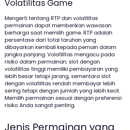
Volatilitas Game
Mengerti tentang RTP dan volatilitas
permainan dapat memberikan wawasan
berharga saat memilih game. RTP adalah
persentase dari total taruhan yang
dibayarkan kembali kepada pemain dalam
jangka panjang. Volatilitas mengacu pada
risiko dalam permainan; slot dengan
volatilitas tinggi memiliki pembayaran yang
lebih besar tetapi jarang, sementara slot
dengan volatilitas rendah membayar lebih
sering tetapi dengan jumlah yang lebih kecil.
Memilih permainan sesuai dengan preferensi
risiko Anda sangat penting.
Jenis Permainan yang