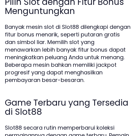
Pilih Slot dengan Fitur Bonus
Menguntungkan
Banyak mesin slot di Slot88 dilengkapi dengan
fitur bonus menarik, seperti putaran gratis
dan simbol liar. Memilih slot yang
menawarkan lebih banyak fitur bonus dapat
meningkatkan peluang Anda untuk menang.
Beberapa mesin bahkan memiliki jackpot
progresif yang dapat menghasilkan
pembayaran besar-besaran.
Game Terbaru yang Tersedia
di Slot88
Slot88 secara rutin memperbarui koleksi
permainannya dengan game terbaru. Pemain