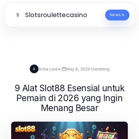
Slotsroulettecasino
S
News
Anita Lewis
·
May 8, 2026
·
Gambling
A
9 Alat Slot88 Esensial untuk
Pemain di 2026 yang Ingin
Menang Besar