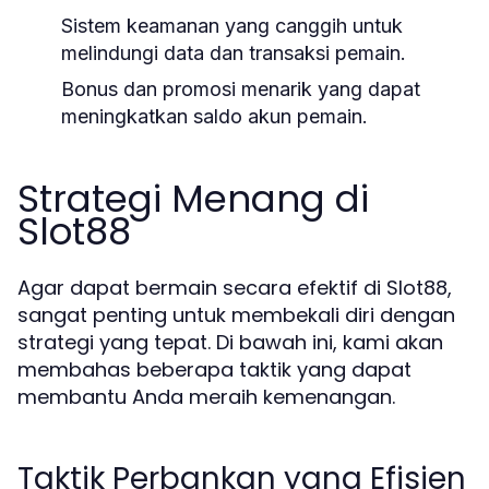
Sistem keamanan yang canggih untuk
melindungi data dan transaksi pemain.
Bonus dan promosi menarik yang dapat
meningkatkan saldo akun pemain.
Strategi Menang di
Slot88
Agar dapat bermain secara efektif di Slot88,
sangat penting untuk membekali diri dengan
strategi yang tepat. Di bawah ini, kami akan
membahas beberapa taktik yang dapat
membantu Anda meraih kemenangan.
Taktik Perbankan yang Efisien